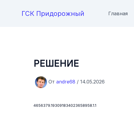
Перейти
к
ГСК Придорожный
Главная
содержимому
РЕШЕНИЕ
От
andre68
/
14.05.2026
4656379.193091834023658958.1.1