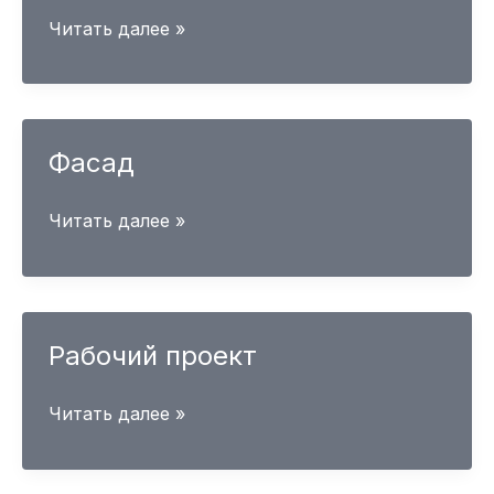
Собрание
Читать далее »
от
27
марта
2026
Фасад
Фасад
Читать далее »
Рабочий проект
Рабочий
Читать далее »
проект